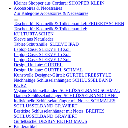
Kleiner Shopper aus Cordura: SHOPPER KLEIN
Accessoires & Necessaires
Zur Kategorie Accessoires & Necessaires
Taschen für Kosmetik & Toilettenartikel: FEDERTASCHEN
Taschen für Kosmetik & Toilettenartikel:
KULTURTASCHEN
Sleeve aus Naturleder
Tablet-Schutzhülle: SLEEVE IPAD
Laptop Case: SLEEVE 13 Zoll
Laptop Case: SLEEVE 15 Zoll
Laptop Case: SLEEVE 17 Zoll
Design Unikate: GÜRTEL
Design Unikate: GÜRTEL SCHMAL
Kunstvolle Designer-Gürtel: GÜRTEL FREESTYLE
Nachhaltige Schlüsselanhänger: SCHLÜSSELBAND
KURZ
Vegane Schlüsselbänder: SCHLÜSSELBAND SCHMAL
Damen Schlüsselanhänger: SCHLÜSSELBAND LANG
Individuelle Schlüsselanhänger mit Notes: SCHMALES
SCHLÜSSELBAND GRAVIERT
Bestickte Schlüsselanhänger mit Notes: BREITES
SCHLÜSSELBAND GRAVIERT
Gürteltasche: DESIGN RETRO-MAUS
Kinderartikel