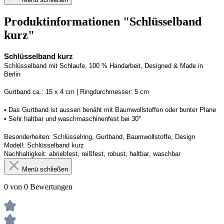
Produktinformationen "Schlüsselband
kurz"
Schlüsselband kurz
Schlüsselband mit Schlaufe, 100 % Handarbeit, 
Designed
 & Made in 
Berlin
G
urtband ca.: 15 x 
4
 cm | 
R
ingdurchmesser: 
5
 cm
• Das Gurtband ist 
aussen
 benäht mit Baumwollstoffen
 oder bunter Plane
• 
S
ehr haltbar und waschmaschinenfest bei 30
°
Besonderheiten: Schlüsselring, Gurtband, Baumwollstoffe, Design
Modell: 
Schlüsselband kurz
Nachhaltigkeit: abriebfest, reißfest, robust, haltbar
, 
waschbar
Menü schließen
0 von 0 Bewertungen