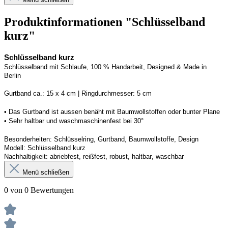
Produktinformationen "Schlüsselband
kurz"
Schlüsselband kurz
Schlüsselband mit Schlaufe, 100 % Handarbeit, 
Designed
 & Made in 
Berlin
G
urtband ca.: 15 x 
4
 cm | 
R
ingdurchmesser: 
5
 cm
• Das Gurtband ist 
aussen
 benäht mit Baumwollstoffen
 oder bunter Plane
• 
S
ehr haltbar und waschmaschinenfest bei 30
°
Besonderheiten: Schlüsselring, Gurtband, Baumwollstoffe, Design
Modell: 
Schlüsselband kurz
Nachhaltigkeit: abriebfest, reißfest, robust, haltbar
, 
waschbar
Menü schließen
0 von 0 Bewertungen