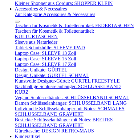
Kleiner Shopper aus Cordura: SHOPPER KLEIN
Accessoires & Necessaires
Zur Kategorie Accessoires & Necessaires
Taschen für Kosmetik & Toilettenartikel: FEDERTASCHEN
Taschen für Kosmetik & Toilettenartikel:
KULTURTASCHEN
Sleeve aus Naturleder
Tablet-Schutzhülle: SLEEVE IPAD
Laptop Case: SLEEVE 13 Zoll
Laptop Case: SLEEVE 15 Zoll
Laptop Case: SLEEVE 17 Zoll
Design Unikate: GÜRTEL
Design Unikate: GÜRTEL SCHMAL
Kunstvolle Designer-Gürtel: GÜRTEL FREESTYLE
Nachhaltige Schlüsselanhänger: SCHLÜSSELBAND
KURZ
Vegane Schlüsselbänder: SCHLÜSSELBAND SCHMAL
Damen Schlüsselanhänger: SCHLÜSSELBAND LANG
Individuelle Schlüsselanhänger mit Notes: SCHMALES
SCHLÜSSELBAND GRAVIERT
Bestickte Schlüsselanhänger mit Notes: BREITES
SCHLÜSSELBAND GRAVIERT
Gürteltasche: DESIGN RETRO-MAUS
Kinderartikel