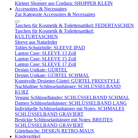
Kleiner Shopper aus Cordura: SHOPPER KLEIN
Accessoires & Necessaires
Zur Kategorie Accessoires & Necessaires
Taschen für Kosmetik & Toilettenartikel: FEDERTASCHEN
Taschen für Kosmetik & Toilettenartikel:
KULTURTASCHEN
Sleeve aus Naturleder
Tablet-Schutzhülle: SLEEVE IPAD
Laptop Case: SLEEVE 13 Zoll
Laptop Case: SLEEVE 15 Zoll
Laptop Case: SLEEVE 17 Zoll
Design Unikate: GÜRTEL
Design Unikate: GÜRTEL SCHMAL
Kunstvolle Designer-Gürtel: GÜRTEL FREESTYLE
Nachhaltige Schlüsselanhänger: SCHLÜSSELBAND
KURZ
Vegane Schlüsselbänder: SCHLÜSSELBAND SCHMAL
Damen Schlüsselanhänger: SCHLÜSSELBAND LANG
Individuelle Schlüsselanhänger mit Notes: SCHMALES
SCHLÜSSELBAND GRAVIERT
Bestickte Schlüsselanhänger mit Notes: BREITES
SCHLÜSSELBAND GRAVIERT
Gürteltasche: DESIGN RETRO-MAUS
Kinderartikel