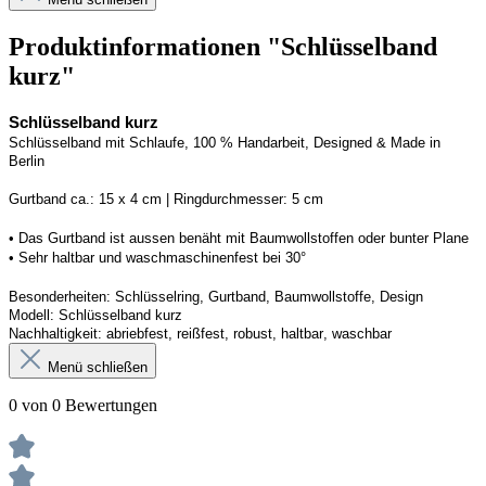
Produktinformationen "Schlüsselband
kurz"
Schlüsselband kurz
Schlüsselband mit Schlaufe, 100 % Handarbeit, 
Designed
 & Made in 
Berlin
G
urtband ca.: 15 x 
4
 cm | 
R
ingdurchmesser: 
5
 cm
• Das Gurtband ist 
aussen
 benäht mit Baumwollstoffen
 oder bunter Plane
• 
S
ehr haltbar und waschmaschinenfest bei 30
°
Besonderheiten: Schlüsselring, Gurtband, Baumwollstoffe, Design
Modell: 
Schlüsselband kurz
Nachhaltigkeit: abriebfest, reißfest, robust, haltbar
, 
waschbar
Menü schließen
0 von 0 Bewertungen