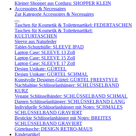
Kleiner Shopper aus Cordura: SHOPPER KLEIN
Accessoires & Necessaires
Zur Kategorie Accessoires & Necessaires
Taschen für Kosmetik & Toilettenartikel: FEDERTASCHEN
Taschen für Kosmetik & Toilettenartikel:
KULTURTASCHEN
Sleeve aus Naturleder
Tablet-Schutzhülle: SLEEVE IPAD
Laptop Case: SLEEVE 13 Zoll
Laptop Case: SLEEVE 15 Zoll
Laptop Case: SLEEVE 17 Zoll
Design Unikate: GÜRTEL
Design Unikate: GÜRTEL SCHMAL
Kunstvolle Designer-Gürtel: GÜRTEL FREESTYLE
Nachhaltige Schlüsselanhänger: SCHLÜSSELBAND
KURZ
Vegane Schlüsselbänder: SCHLÜSSELBAND SCHMAL
Damen Schlüsselanhänger: SCHLÜSSELBAND LANG
Individuelle Schlüsselanhänger mit Notes: SCHMALES
SCHLÜSSELBAND GRAVIERT
Bestickte Schlüsselanhänger mit Notes: BREITES
SCHLÜSSELBAND GRAVIERT
Gürteltasche: DESIGN RETRO-MAUS
Kinderartikel