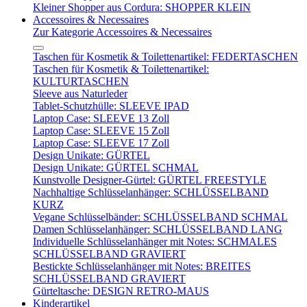
Kleiner Shopper aus Cordura: SHOPPER KLEIN
Accessoires & Necessaires
Zur Kategorie Accessoires & Necessaires
Taschen für Kosmetik & Toilettenartikel: FEDERTASCHEN
Taschen für Kosmetik & Toilettenartikel:
KULTURTASCHEN
Sleeve aus Naturleder
Tablet-Schutzhülle: SLEEVE IPAD
Laptop Case: SLEEVE 13 Zoll
Laptop Case: SLEEVE 15 Zoll
Laptop Case: SLEEVE 17 Zoll
Design Unikate: GÜRTEL
Design Unikate: GÜRTEL SCHMAL
Kunstvolle Designer-Gürtel: GÜRTEL FREESTYLE
Nachhaltige Schlüsselanhänger: SCHLÜSSELBAND
KURZ
Vegane Schlüsselbänder: SCHLÜSSELBAND SCHMAL
Damen Schlüsselanhänger: SCHLÜSSELBAND LANG
Individuelle Schlüsselanhänger mit Notes: SCHMALES
SCHLÜSSELBAND GRAVIERT
Bestickte Schlüsselanhänger mit Notes: BREITES
SCHLÜSSELBAND GRAVIERT
Gürteltasche: DESIGN RETRO-MAUS
Kinderartikel