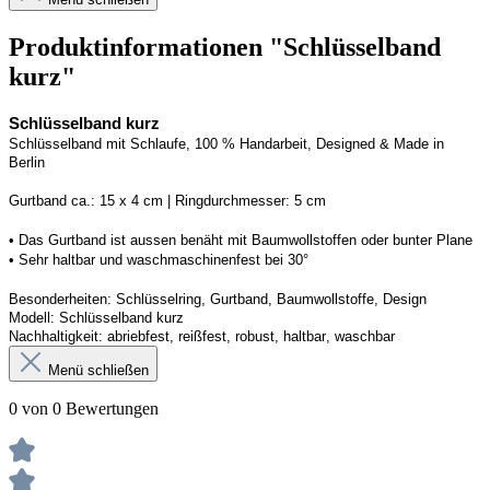
Produktinformationen "Schlüsselband
kurz"
Schlüsselband kurz
Schlüsselband mit Schlaufe, 100 % Handarbeit, 
Designed
 & Made in 
Berlin
G
urtband ca.: 15 x 
4
 cm | 
R
ingdurchmesser: 
5
 cm
• Das Gurtband ist 
aussen
 benäht mit Baumwollstoffen
 oder bunter Plane
• 
S
ehr haltbar und waschmaschinenfest bei 30
°
Besonderheiten: Schlüsselring, Gurtband, Baumwollstoffe, Design
Modell: 
Schlüsselband kurz
Nachhaltigkeit: abriebfest, reißfest, robust, haltbar
, 
waschbar
Menü schließen
0 von 0 Bewertungen