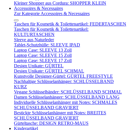
Kleiner Shopper aus Cordura: SHOPPER KLEIN
Accessoires & Necessaires
Zur Kategorie Accessoires & Necessaires
Taschen für Kosmetik & Toilettenartikel: FEDERTASCHEN
Taschen für Kosmetik & Toilettenartikel:
KULTURTASCHEN
Sleeve aus Naturleder
Tablet-Schutzhülle: SLEEVE IPAD
Laptop Case: SLEEVE 13 Zoll
Laptop Case: SLEEVE 15 Zoll
Laptop Case: SLEEVE 17 Zoll
Design Unikate: GÜRTEL
Design Unikate: GÜRTEL SCHMAL
Kunstvolle Designer-Gürtel: GÜRTEL FREESTYLE
Nachhaltige Schlüsselanhänger: SCHLÜSSELBAND
KURZ
Vegane Schlüsselbänder: SCHLÜSSELBAND SCHMAL
Damen Schlüsselanhänger: SCHLÜSSELBAND LANG
Individuelle Schlüsselanhänger mit Notes: SCHMALES
SCHLÜSSELBAND GRAVIERT
Bestickte Schlüsselanhänger mit Notes: BREITES
SCHLÜSSELBAND GRAVIERT
Gürteltasche: DESIGN RETRO-MAUS
Kinderartikel