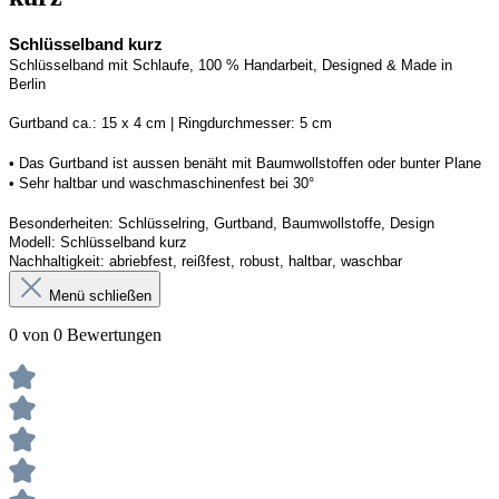
Schlüsselband kurz
Schlüsselband mit Schlaufe, 100 % Handarbeit, 
Designed
 & Made in 
Berlin
G
urtband ca.: 15 x 
4
 cm | 
R
ingdurchmesser: 
5
 cm
• Das Gurtband ist 
aussen
 benäht mit Baumwollstoffen
 oder bunter Plane
• 
S
ehr haltbar und waschmaschinenfest bei 30
°
Besonderheiten: Schlüsselring, Gurtband, Baumwollstoffe, Design
Modell: 
Schlüsselband kurz
Nachhaltigkeit: abriebfest, reißfest, robust, haltbar
, 
waschbar
Menü schließen
0 von 0 Bewertungen