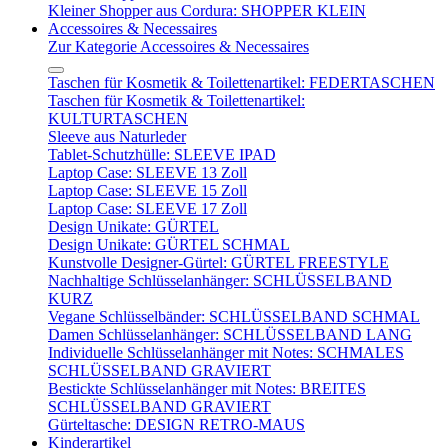
Kleiner Shopper aus Cordura: SHOPPER KLEIN
Accessoires & Necessaires
Zur Kategorie Accessoires & Necessaires
Taschen für Kosmetik & Toilettenartikel: FEDERTASCHEN
Taschen für Kosmetik & Toilettenartikel:
KULTURTASCHEN
Sleeve aus Naturleder
Tablet-Schutzhülle: SLEEVE IPAD
Laptop Case: SLEEVE 13 Zoll
Laptop Case: SLEEVE 15 Zoll
Laptop Case: SLEEVE 17 Zoll
Design Unikate: GÜRTEL
Design Unikate: GÜRTEL SCHMAL
Kunstvolle Designer-Gürtel: GÜRTEL FREESTYLE
Nachhaltige Schlüsselanhänger: SCHLÜSSELBAND
KURZ
Vegane Schlüsselbänder: SCHLÜSSELBAND SCHMAL
Damen Schlüsselanhänger: SCHLÜSSELBAND LANG
Individuelle Schlüsselanhänger mit Notes: SCHMALES
SCHLÜSSELBAND GRAVIERT
Bestickte Schlüsselanhänger mit Notes: BREITES
SCHLÜSSELBAND GRAVIERT
Gürteltasche: DESIGN RETRO-MAUS
Kinderartikel