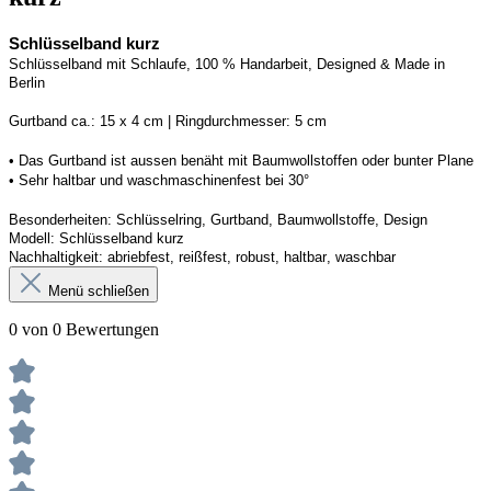
Schlüsselband kurz
Schlüsselband mit Schlaufe, 100 % Handarbeit, 
Designed
 & Made in 
Berlin
G
urtband ca.: 15 x 
4
 cm | 
R
ingdurchmesser: 
5
 cm
• Das Gurtband ist 
aussen
 benäht mit Baumwollstoffen
 oder bunter Plane
• 
S
ehr haltbar und waschmaschinenfest bei 30
°
Besonderheiten: Schlüsselring, Gurtband, Baumwollstoffe, Design
Modell: 
Schlüsselband kurz
Nachhaltigkeit: abriebfest, reißfest, robust, haltbar
, 
waschbar
Menü schließen
0 von 0 Bewertungen