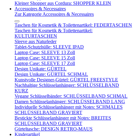
Kleiner Shopper aus Cordura: SHOPPER KLEIN
Accessoires & Necessaires
Zur Kategorie Accessoires & Necessaires
Taschen für Kosmetik & Toilettenartikel: FEDERTASCHEN
Taschen für Kosmetik & Toilettenartikel:
KULTURTASCHEN
Sleeve aus Naturleder
Tablet-Schutzhülle: SLEEVE IPAD
Laptop Case: SLEEVE 13 Zoll
Laptop Case: SLEEVE 15 Zoll
Laptop Case: SLEEVE 17 Zoll
Design Unikate: GÜRTEL
Design Unikate: GÜRTEL SCHMAL
Kunstvolle Designer-Gürtel: GÜRTEL FREESTYLE
Nachhaltige Schlüsselanhänger: SCHLÜSSELBAND
KURZ
Vegane Schlüsselbänder: SCHLÜSSELBAND SCHMAL
Damen Schlüsselanhänger: SCHLÜSSELBAND LANG
Individuelle Schlüsselanhänger mit Notes: SCHMALES
SCHLÜSSELBAND GRAVIERT
Bestickte Schlüsselanhänger mit Notes: BREITES
SCHLÜSSELBAND GRAVIERT
Gürteltasche: DESIGN RETRO-MAUS
Kinderartikel