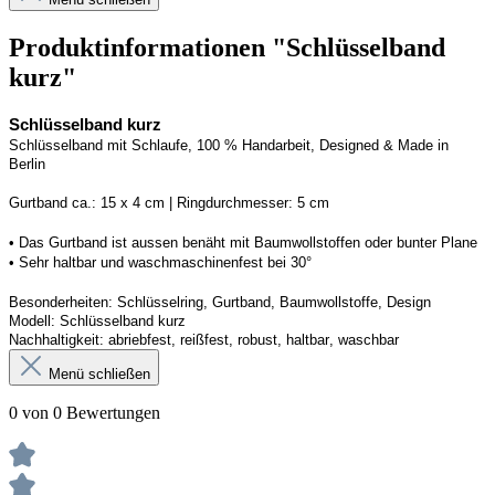
Produktinformationen "Schlüsselband
kurz"
Schlüsselband kurz
Schlüsselband mit Schlaufe, 100 % Handarbeit, 
Designed
 & Made in 
Berlin
G
urtband ca.: 15 x 
4
 cm | 
R
ingdurchmesser: 
5
 cm
• Das Gurtband ist 
aussen
 benäht mit Baumwollstoffen
 oder bunter Plane
• 
S
ehr haltbar und waschmaschinenfest bei 30
°
Besonderheiten: Schlüsselring, Gurtband, Baumwollstoffe, Design
Modell: 
Schlüsselband kurz
Nachhaltigkeit: abriebfest, reißfest, robust, haltbar
, 
waschbar
Menü schließen
0 von 0 Bewertungen