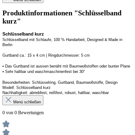
Produktinformationen "Schlüsselband
kurz"
Schlüsselband kurz
Schlüsselband mit Schlaufe, 100 % Handarbeit, 
Designed
 & Made in 
Berlin
G
urtband ca.: 15 x 
4
 cm | 
R
ingdurchmesser: 
5
 cm
• Das Gurtband ist 
aussen
 benäht mit Baumwollstoffen
 oder bunter Plane
• 
S
ehr haltbar und waschmaschinenfest bei 30
°
Besonderheiten: Schlüsselring, Gurtband, Baumwollstoffe, Design
Modell: 
Schlüsselband kurz
Nachhaltigkeit: abriebfest, reißfest, robust, haltbar
, 
waschbar
Menü schließen
0 von 0 Bewertungen