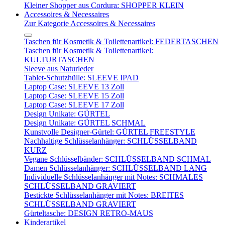
Kleiner Shopper aus Cordura: SHOPPER KLEIN
Accessoires & Necessaires
Zur Kategorie Accessoires & Necessaires
Taschen für Kosmetik & Toilettenartikel: FEDERTASCHEN
Taschen für Kosmetik & Toilettenartikel:
KULTURTASCHEN
Sleeve aus Naturleder
Tablet-Schutzhülle: SLEEVE IPAD
Laptop Case: SLEEVE 13 Zoll
Laptop Case: SLEEVE 15 Zoll
Laptop Case: SLEEVE 17 Zoll
Design Unikate: GÜRTEL
Design Unikate: GÜRTEL SCHMAL
Kunstvolle Designer-Gürtel: GÜRTEL FREESTYLE
Nachhaltige Schlüsselanhänger: SCHLÜSSELBAND
KURZ
Vegane Schlüsselbänder: SCHLÜSSELBAND SCHMAL
Damen Schlüsselanhänger: SCHLÜSSELBAND LANG
Individuelle Schlüsselanhänger mit Notes: SCHMALES
SCHLÜSSELBAND GRAVIERT
Bestickte Schlüsselanhänger mit Notes: BREITES
SCHLÜSSELBAND GRAVIERT
Gürteltasche: DESIGN RETRO-MAUS
Kinderartikel