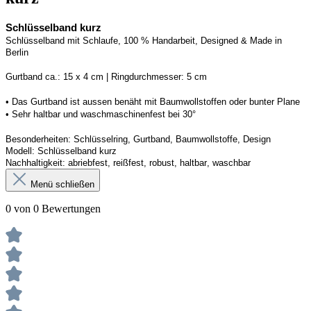
Schlüsselband kurz
Schlüsselband mit Schlaufe, 100 % Handarbeit, 
Designed
 & Made in 
Berlin
G
urtband ca.: 15 x 
4
 cm | 
R
ingdurchmesser: 
5
 cm
• Das Gurtband ist 
aussen
 benäht mit Baumwollstoffen
 oder bunter Plane
• 
S
ehr haltbar und waschmaschinenfest bei 30
°
Besonderheiten: Schlüsselring, Gurtband, Baumwollstoffe, Design
Modell: 
Schlüsselband kurz
Nachhaltigkeit: abriebfest, reißfest, robust, haltbar
, 
waschbar
Menü schließen
0 von 0 Bewertungen