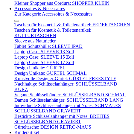
Kleiner Shopper aus Cordura: SHOPPER KLEIN
Accessoires & Necessaires
Zur Kategorie Accessoires & Necessaires
Taschen für Kosmetik & Toilettenartikel: FEDERTASCHEN
Taschen für Kosmetik & Toilettenartikel:
KULTURTASCHEN
Sleeve aus Naturleder
Tablet-Schutzhülle: SLEEVE IPAD
Laptop Case: SLEEVE 13 Zoll
Laptop Case: SLEEVE 15 Zoll
Laptop Case: SLEEVE 17 Zoll
Design Unikate: GÜRTEL
Design Unikate: GÜRTEL SCHMAL
Kunstvolle Designer-Gürtel: GÜRTEL FREESTYLE
Nachhaltige Schlüsselanhänger: SCHLÜSSELBAND
KURZ
Vegane Schlüsselbänder: SCHLÜSSELBAND SCHMAL
Damen Schlüsselanhänger: SCHLÜSSELBAND LANG
Individuelle Schlüsselanhänger mit Notes: SCHMALES
SCHLÜSSELBAND GRAVIERT
Bestickte Schlüsselanhänger mit Notes: BREITES
SCHLÜSSELBAND GRAVIERT
Gürteltasche: DESIGN RETRO-MAUS
Kinderartikel