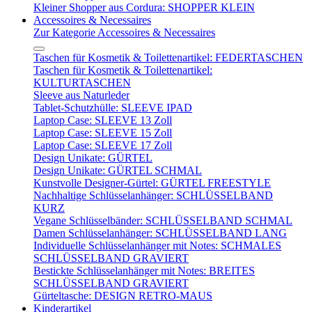
Kleiner Shopper aus Cordura: SHOPPER KLEIN
Accessoires & Necessaires
Zur Kategorie Accessoires & Necessaires
Taschen für Kosmetik & Toilettenartikel: FEDERTASCHEN
Taschen für Kosmetik & Toilettenartikel:
KULTURTASCHEN
Sleeve aus Naturleder
Tablet-Schutzhülle: SLEEVE IPAD
Laptop Case: SLEEVE 13 Zoll
Laptop Case: SLEEVE 15 Zoll
Laptop Case: SLEEVE 17 Zoll
Design Unikate: GÜRTEL
Design Unikate: GÜRTEL SCHMAL
Kunstvolle Designer-Gürtel: GÜRTEL FREESTYLE
Nachhaltige Schlüsselanhänger: SCHLÜSSELBAND
KURZ
Vegane Schlüsselbänder: SCHLÜSSELBAND SCHMAL
Damen Schlüsselanhänger: SCHLÜSSELBAND LANG
Individuelle Schlüsselanhänger mit Notes: SCHMALES
SCHLÜSSELBAND GRAVIERT
Bestickte Schlüsselanhänger mit Notes: BREITES
SCHLÜSSELBAND GRAVIERT
Gürteltasche: DESIGN RETRO-MAUS
Kinderartikel