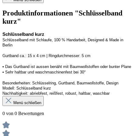
Produktinformationen "Schlüsselband
kurz"
Schlüsselband kurz
Schlüsselband mit Schlaufe, 100 % Handarbeit, 
Designed
 & Made in 
Berlin
G
urtband ca.: 15 x 
4
 cm | 
R
ingdurchmesser: 
5
 cm
• Das Gurtband ist 
aussen
 benäht mit Baumwollstoffen
 oder bunter Plane
• 
S
ehr haltbar und waschmaschinenfest bei 30
°
Besonderheiten: Schlüsselring, Gurtband, Baumwollstoffe, Design
Modell: 
Schlüsselband kurz
Nachhaltigkeit: abriebfest, reißfest, robust, haltbar
, 
waschbar
Menü schließen
0 von 0 Bewertungen