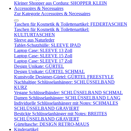
Kleiner Shopper aus Cordura: SHOPPER KLEIN
Accessoires & Necessaires
Zur Kategorie Accessoires & Necessaires
Taschen für Kosmetik & Toilettenartikel: FEDERTASCHEN
Taschen für Kosmetik & Toilettenartikel:
KULTURTASCHEN
Sleeve aus Naturleder
Tablet-Schutzhülle: SLEEVE IPAD
Laptop Case: SLEEVE 13 Zoll
Laptop Case: SLEEVE 15 Zoll
Laptop Case: SLEEVE 17 Zoll
Design Unikate: GÜRTEL
Design Unikate: GÜRTEL SCHMAL
Kunstvolle Designer-Gürtel: GÜRTEL FREESTYLE
Nachhaltige Schlüsselanhänger: SCHLÜSSELBAND
KURZ
Vegane Schlüsselbänder: SCHLÜSSELBAND SCHMAL
Damen Schlüsselanhänger: SCHLÜSSELBAND LANG
Individuelle Schlüsselanhänger mit Notes: SCHMALES
SCHLÜSSELBAND GRAVIERT
Bestickte Schlüsselanhänger mit Notes: BREITES
SCHLÜSSELBAND GRAVIERT
Gürteltasche: DESIGN RETRO-MAUS
Kinderartikel