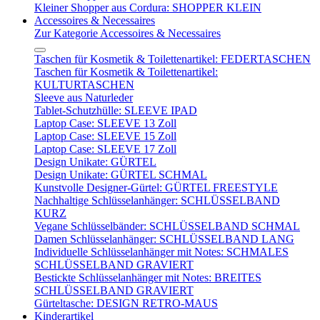
Kleiner Shopper aus Cordura: SHOPPER KLEIN
Accessoires & Necessaires
Zur Kategorie Accessoires & Necessaires
Taschen für Kosmetik & Toilettenartikel: FEDERTASCHEN
Taschen für Kosmetik & Toilettenartikel:
KULTURTASCHEN
Sleeve aus Naturleder
Tablet-Schutzhülle: SLEEVE IPAD
Laptop Case: SLEEVE 13 Zoll
Laptop Case: SLEEVE 15 Zoll
Laptop Case: SLEEVE 17 Zoll
Design Unikate: GÜRTEL
Design Unikate: GÜRTEL SCHMAL
Kunstvolle Designer-Gürtel: GÜRTEL FREESTYLE
Nachhaltige Schlüsselanhänger: SCHLÜSSELBAND
KURZ
Vegane Schlüsselbänder: SCHLÜSSELBAND SCHMAL
Damen Schlüsselanhänger: SCHLÜSSELBAND LANG
Individuelle Schlüsselanhänger mit Notes: SCHMALES
SCHLÜSSELBAND GRAVIERT
Bestickte Schlüsselanhänger mit Notes: BREITES
SCHLÜSSELBAND GRAVIERT
Gürteltasche: DESIGN RETRO-MAUS
Kinderartikel