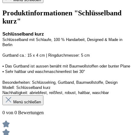
Produktinformationen "Schlüsselband
kurz"
Schlüsselband kurz
Schlüsselband mit Schlaufe, 100 % Handarbeit, 
Designed
 & Made in 
Berlin
G
urtband ca.: 15 x 
4
 cm | 
R
ingdurchmesser: 
5
 cm
• Das Gurtband ist 
aussen
 benäht mit Baumwollstoffen
 oder bunter Plane
• 
S
ehr haltbar und waschmaschinenfest bei 30
°
Besonderheiten: Schlüsselring, Gurtband, Baumwollstoffe, Design
Modell: 
Schlüsselband kurz
Nachhaltigkeit: abriebfest, reißfest, robust, haltbar
, 
waschbar
Menü schließen
0 von 0 Bewertungen