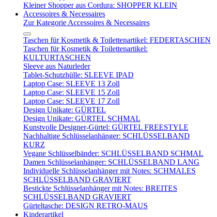
Kleiner Shopper aus Cordura: SHOPPER KLEIN
Accessoires & Necessaires
Zur Kategorie Accessoires & Necessaires
Taschen für Kosmetik & Toilettenartikel: FEDERTASCHEN
Taschen für Kosmetik & Toilettenartikel:
KULTURTASCHEN
Sleeve aus Naturleder
Tablet-Schutzhülle: SLEEVE IPAD
Laptop Case: SLEEVE 13 Zoll
Laptop Case: SLEEVE 15 Zoll
Laptop Case: SLEEVE 17 Zoll
Design Unikate: GÜRTEL
Design Unikate: GÜRTEL SCHMAL
Kunstvolle Designer-Gürtel: GÜRTEL FREESTYLE
Nachhaltige Schlüsselanhänger: SCHLÜSSELBAND
KURZ
Vegane Schlüsselbänder: SCHLÜSSELBAND SCHMAL
Damen Schlüsselanhänger: SCHLÜSSELBAND LANG
Individuelle Schlüsselanhänger mit Notes: SCHMALES
SCHLÜSSELBAND GRAVIERT
Bestickte Schlüsselanhänger mit Notes: BREITES
SCHLÜSSELBAND GRAVIERT
Gürteltasche: DESIGN RETRO-MAUS
Kinderartikel