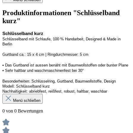
Produktinformationen "Schlüsselband
kurz"
Schlüsselband kurz
Schlüsselband mit Schlaufe, 100 % Handarbeit, 
Designed
 & Made in 
Berlin
G
urtband ca.: 15 x 
4
 cm | 
R
ingdurchmesser: 
5
 cm
• Das Gurtband ist 
aussen
 benäht mit Baumwollstoffen
 oder bunter Plane
• 
S
ehr haltbar und waschmaschinenfest bei 30
°
Besonderheiten: Schlüsselring, Gurtband, Baumwollstoffe, Design
Modell: 
Schlüsselband kurz
Nachhaltigkeit: abriebfest, reißfest, robust, haltbar
, 
waschbar
Menü schließen
0 von 0 Bewertungen