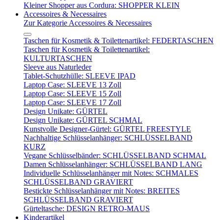
Kleiner Shopper aus Cordura: SHOPPER KLEIN
Accessoires & Necessaires
Zur Kategorie Accessoires & Necessaires
Taschen für Kosmetik & Toilettenartikel: FEDERTASCHEN
Taschen für Kosmetik & Toilettenartikel:
KULTURTASCHEN
Sleeve aus Naturleder
Tablet-Schutzhülle: SLEEVE IPAD
Laptop Case: SLEEVE 13 Zoll
Laptop Case: SLEEVE 15 Zoll
Laptop Case: SLEEVE 17 Zoll
Design Unikate: GÜRTEL
Design Unikate: GÜRTEL SCHMAL
Kunstvolle Designer-Gürtel: GÜRTEL FREESTYLE
Nachhaltige Schlüsselanhänger: SCHLÜSSELBAND
KURZ
Vegane Schlüsselbänder: SCHLÜSSELBAND SCHMAL
Damen Schlüsselanhänger: SCHLÜSSELBAND LANG
Individuelle Schlüsselanhänger mit Notes: SCHMALES
SCHLÜSSELBAND GRAVIERT
Bestickte Schlüsselanhänger mit Notes: BREITES
SCHLÜSSELBAND GRAVIERT
Gürteltasche: DESIGN RETRO-MAUS
Kinderartikel