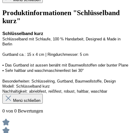
Produktinformationen "Schlüsselband
kurz"
Schlüsselband kurz
Schlüsselband mit Schlaufe, 100 % Handarbeit, 
Designed
 & Made in 
Berlin
G
urtband ca.: 15 x 
4
 cm | 
R
ingdurchmesser: 
5
 cm
• Das Gurtband ist 
aussen
 benäht mit Baumwollstoffen
 oder bunter Plane
• 
S
ehr haltbar und waschmaschinenfest bei 30
°
Besonderheiten: Schlüsselring, Gurtband, Baumwollstoffe, Design
Modell: 
Schlüsselband kurz
Nachhaltigkeit: abriebfest, reißfest, robust, haltbar
, 
waschbar
Menü schließen
0 von 0 Bewertungen