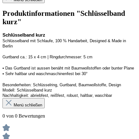
Produktinformationen "Schlüsselband
kurz"
Schlüsselband kurz
Schlüsselband mit Schlaufe, 100 % Handarbeit, 
Designed
 & Made in 
Berlin
G
urtband ca.: 15 x 
4
 cm | 
R
ingdurchmesser: 
5
 cm
• Das Gurtband ist 
aussen
 benäht mit Baumwollstoffen
 oder bunter Plane
• 
S
ehr haltbar und waschmaschinenfest bei 30
°
Besonderheiten: Schlüsselring, Gurtband, Baumwollstoffe, Design
Modell: 
Schlüsselband kurz
Nachhaltigkeit: abriebfest, reißfest, robust, haltbar
, 
waschbar
Menü schließen
0 von 0 Bewertungen