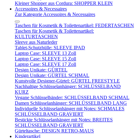
Kleiner Shopper aus Cordura: SHOPPER KLEIN
Accessoires & Necessaires
Zur Kategorie Accessoires & Necessaires
Taschen für Kosmetik & Toilettenartikel: FEDERTASCHEN
Taschen für Kosmetik & Toilettenartikel:
KULTURTASCHEN
Sleeve aus Naturleder
Tablet-Schutzhülle: SLEEVE IPAD
Laptop Case: SLEEVE 13 Zoll
Laptop Case: SLEEVE 15 Zoll
Laptop Case: SLEEVE 17 Zoll
Design Unikate: GÜRTEL
Design Unikate: GÜRTEL SCHMAL
Kunstvolle Designer-Gürtel: GÜRTEL FREESTYLE
Nachhaltige Schlüsselanhänger: SCHLÜSSELBAND
KURZ
Vegane Schlüsselbänder: SCHLÜSSELBAND SCHMAL
Damen Schlüsselanhänger: SCHLÜSSELBAND LANG
Individuelle Schlüsselanhänger mit Notes: SCHMALES
SCHLÜSSELBAND GRAVIERT
Bestickte Schlüsselanhänger mit Notes: BREITES
SCHLÜSSELBAND GRAVIERT
Gürteltasche: DESIGN RETRO-MAUS
Kinderartikel