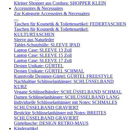
Kleiner Shopper aus Cordura: SHOPPER KLEIN
Accessoires & Necessaires
Zur Kategorie Accessoires & Necessaires
Taschen für Kosmetik & Toilettenartikel: FEDERTASCHEN
Taschen für Kosmetik & Toilettenartikel:
KULTURTASCHEN
Sleeve aus Naturleder
Tablet-Schutzhülle: SLEEVE IPAD
Laptop Case: SLEEVE 13 Zoll
Laptop Case: SLEEVE 15 Zoll
Laptop Case: SLEEVE 17 Zoll
Design Unikate: GÜRTEL
Design Unikate: GÜRTEL SCHMAL
Kunstvolle Designer-Gürtel: GÜRTEL FREESTYLE
Nachhaltige Schlüsselanhänger: SCHLÜSSELBAND
KURZ
Vegane Schlüsselbänder: SCHLÜSSELBAND SCHMAL
Damen Schlüsselanhänger: SCHLÜSSELBAND LANG
Individuelle Schlüsselanhänger mit Notes: SCHMALES
SCHLÜSSELBAND GRAVIERT
Bestickte Schlüsselanhänger mit Notes: BREITES
SCHLÜSSELBAND GRAVIERT
Gürteltasche: DESIGN RETRO-MAUS
Kinderartikel