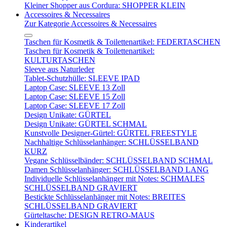
Kleiner Shopper aus Cordura: SHOPPER KLEIN
Accessoires & Necessaires
Zur Kategorie Accessoires & Necessaires
Taschen für Kosmetik & Toilettenartikel: FEDERTASCHEN
Taschen für Kosmetik & Toilettenartikel:
KULTURTASCHEN
Sleeve aus Naturleder
Tablet-Schutzhülle: SLEEVE IPAD
Laptop Case: SLEEVE 13 Zoll
Laptop Case: SLEEVE 15 Zoll
Laptop Case: SLEEVE 17 Zoll
Design Unikate: GÜRTEL
Design Unikate: GÜRTEL SCHMAL
Kunstvolle Designer-Gürtel: GÜRTEL FREESTYLE
Nachhaltige Schlüsselanhänger: SCHLÜSSELBAND
KURZ
Vegane Schlüsselbänder: SCHLÜSSELBAND SCHMAL
Damen Schlüsselanhänger: SCHLÜSSELBAND LANG
Individuelle Schlüsselanhänger mit Notes: SCHMALES
SCHLÜSSELBAND GRAVIERT
Bestickte Schlüsselanhänger mit Notes: BREITES
SCHLÜSSELBAND GRAVIERT
Gürteltasche: DESIGN RETRO-MAUS
Kinderartikel