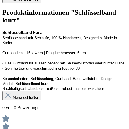
Produktinformationen "Schlüsselband
kurz"
Schlüsselband kurz
Schlüsselband mit Schlaufe, 100 % Handarbeit, 
Designed
 & Made in 
Berlin
G
urtband ca.: 15 x 
4
 cm | 
R
ingdurchmesser: 
5
 cm
• Das Gurtband ist 
aussen
 benäht mit Baumwollstoffen
 oder bunter Plane
• 
S
ehr haltbar und waschmaschinenfest bei 30
°
Besonderheiten: Schlüsselring, Gurtband, Baumwollstoffe, Design
Modell: 
Schlüsselband kurz
Nachhaltigkeit: abriebfest, reißfest, robust, haltbar
, 
waschbar
Menü schließen
0 von 0 Bewertungen