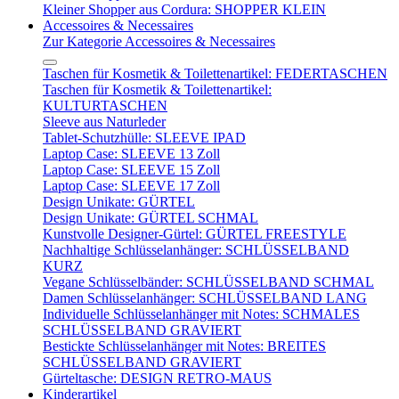
Kleiner Shopper aus Cordura: SHOPPER KLEIN
Accessoires & Necessaires
Zur Kategorie Accessoires & Necessaires
Taschen für Kosmetik & Toilettenartikel: FEDERTASCHEN
Taschen für Kosmetik & Toilettenartikel:
KULTURTASCHEN
Sleeve aus Naturleder
Tablet-Schutzhülle: SLEEVE IPAD
Laptop Case: SLEEVE 13 Zoll
Laptop Case: SLEEVE 15 Zoll
Laptop Case: SLEEVE 17 Zoll
Design Unikate: GÜRTEL
Design Unikate: GÜRTEL SCHMAL
Kunstvolle Designer-Gürtel: GÜRTEL FREESTYLE
Nachhaltige Schlüsselanhänger: SCHLÜSSELBAND
KURZ
Vegane Schlüsselbänder: SCHLÜSSELBAND SCHMAL
Damen Schlüsselanhänger: SCHLÜSSELBAND LANG
Individuelle Schlüsselanhänger mit Notes: SCHMALES
SCHLÜSSELBAND GRAVIERT
Bestickte Schlüsselanhänger mit Notes: BREITES
SCHLÜSSELBAND GRAVIERT
Gürteltasche: DESIGN RETRO-MAUS
Kinderartikel