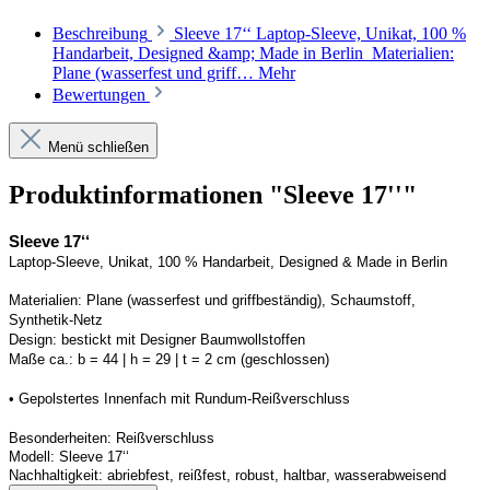
Beschreibung
Sleeve 17‘‘ Laptop-Sleeve, Unikat, 100 %
Handarbeit, Designed &amp; Made in Berlin Materialien:
Plane (wasserfest und griff…
Mehr
Bewertungen
Menü schließen
Produktinformationen "Sleeve 17''"
Sleev
e
 1
7
‘‘
Laptop-
Sleev
e
, Unikat, 100 % Handarbeit, 
Designed
 & Made in Berlin
Materialien: Plane (wasserfest und griffbeständig), Schaumstoff, 
Synthetik-Netz 
Design: bestickt mit Designer Baumwollstoffen
Maße ca.: 
b = 
44
 | h = 
29
 | t = 2 cm (geschlossen) 
• 
Gepolstertes Innenfach mit Rundum-Reißverschluss
Besonderheiten: Reißverschluss
Modell: 
Sleev
e
17‘‘
Nachhaltigkeit: abriebfest, reißfest, robust, haltbar, wasserabweisend