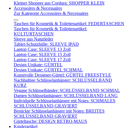
Kleiner Shopper aus Cordura: SHOPPER KLEIN
Accessoires & Necessaires
Zur Kategorie Accessoires & Necessaires
Taschen für Kosmetik & Toilettenartikel: FEDERTASCHEN
Taschen für Kosmetik & Toilettenartikel:
KULTURTASCHEN
Sleeve aus Naturleder
Tablet-Schutzhülle: SLEEVE IPAD
Laptop Case: SLEEVE 13 Zoll
Laptop Case: SLEEVE 15 Zoll
Laptop Case: SLEEVE 17 Zoll
Design Unikate: GÜRTEL
Design Unikate: GÜRTEL SCHMAL
Kunstvolle Designer-Gürtel: GÜRTEL FREESTYLE
Nachhaltige Schlüsselanhänger: SCHLÜSSELBAND
KURZ
Vegane Schlüsselbänder: SCHLÜSSELBAND SCHMAL
Damen Schlüsselanhänger: SCHLÜSSELBAND LANG
Individuelle Schlüsselanhänger mit Notes: SCHMALES
SCHLÜSSELBAND GRAVIERT
Bestickte Schlüsselanhänger mit Notes: BREITES
SCHLÜSSELBAND GRAVIERT
Gürteltasche: DESIGN RETRO-MAUS
Kinderartikel