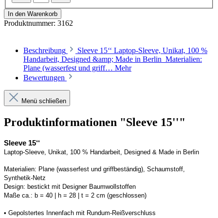
In den Warenkorb
Produktnummer:
3162
Beschreibung
Sleeve 15‘‘ Laptop-Sleeve, Unikat, 100 %
Handarbeit, Designed &amp; Made in Berlin Materialien:
Plane (wasserfest und griff…
Mehr
Bewertungen
Menü schließen
Produktinformationen "Sleeve 15''"
Sleev
e
 1
5
‘‘
Laptop-
Sleev
e
, Unikat, 100 % Handarbeit, 
Designed
 & Made in Berlin
Materialien: Plane (wasserfest und griffbeständig), Schaumstoff, 
Synthetik-Netz 
Design: bestickt mit Designer Baumwollstoffen
Maße ca.: 
b = 
40
 | h = 2
8
 | t = 2 cm (geschlossen) 
• 
Gepolstertes Innenfach mit Rundum-Reißverschluss