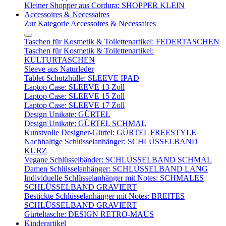
Kleiner Shopper aus Cordura: SHOPPER KLEIN
Accessoires & Necessaires
Zur Kategorie Accessoires & Necessaires
Taschen für Kosmetik & Toilettenartikel: FEDERTASCHEN
Taschen für Kosmetik & Toilettenartikel:
KULTURTASCHEN
Sleeve aus Naturleder
Tablet-Schutzhülle: SLEEVE IPAD
Laptop Case: SLEEVE 13 Zoll
Laptop Case: SLEEVE 15 Zoll
Laptop Case: SLEEVE 17 Zoll
Design Unikate: GÜRTEL
Design Unikate: GÜRTEL SCHMAL
Kunstvolle Designer-Gürtel: GÜRTEL FREESTYLE
Nachhaltige Schlüsselanhänger: SCHLÜSSELBAND
KURZ
Vegane Schlüsselbänder: SCHLÜSSELBAND SCHMAL
Damen Schlüsselanhänger: SCHLÜSSELBAND LANG
Individuelle Schlüsselanhänger mit Notes: SCHMALES
SCHLÜSSELBAND GRAVIERT
Bestickte Schlüsselanhänger mit Notes: BREITES
SCHLÜSSELBAND GRAVIERT
Gürteltasche: DESIGN RETRO-MAUS
Kinderartikel