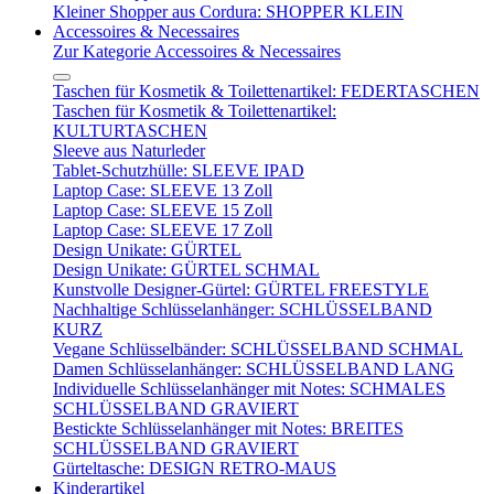
Kleiner Shopper aus Cordura: SHOPPER KLEIN
Accessoires & Necessaires
Zur Kategorie Accessoires & Necessaires
Taschen für Kosmetik & Toilettenartikel: FEDERTASCHEN
Taschen für Kosmetik & Toilettenartikel:
KULTURTASCHEN
Sleeve aus Naturleder
Tablet-Schutzhülle: SLEEVE IPAD
Laptop Case: SLEEVE 13 Zoll
Laptop Case: SLEEVE 15 Zoll
Laptop Case: SLEEVE 17 Zoll
Design Unikate: GÜRTEL
Design Unikate: GÜRTEL SCHMAL
Kunstvolle Designer-Gürtel: GÜRTEL FREESTYLE
Nachhaltige Schlüsselanhänger: SCHLÜSSELBAND
KURZ
Vegane Schlüsselbänder: SCHLÜSSELBAND SCHMAL
Damen Schlüsselanhänger: SCHLÜSSELBAND LANG
Individuelle Schlüsselanhänger mit Notes: SCHMALES
SCHLÜSSELBAND GRAVIERT
Bestickte Schlüsselanhänger mit Notes: BREITES
SCHLÜSSELBAND GRAVIERT
Gürteltasche: DESIGN RETRO-MAUS
Kinderartikel