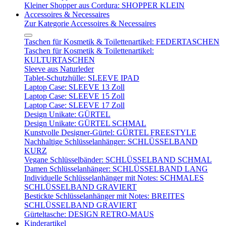
Kleiner Shopper aus Cordura: SHOPPER KLEIN
Accessoires & Necessaires
Zur Kategorie Accessoires & Necessaires
Taschen für Kosmetik & Toilettenartikel: FEDERTASCHEN
Taschen für Kosmetik & Toilettenartikel:
KULTURTASCHEN
Sleeve aus Naturleder
Tablet-Schutzhülle: SLEEVE IPAD
Laptop Case: SLEEVE 13 Zoll
Laptop Case: SLEEVE 15 Zoll
Laptop Case: SLEEVE 17 Zoll
Design Unikate: GÜRTEL
Design Unikate: GÜRTEL SCHMAL
Kunstvolle Designer-Gürtel: GÜRTEL FREESTYLE
Nachhaltige Schlüsselanhänger: SCHLÜSSELBAND
KURZ
Vegane Schlüsselbänder: SCHLÜSSELBAND SCHMAL
Damen Schlüsselanhänger: SCHLÜSSELBAND LANG
Individuelle Schlüsselanhänger mit Notes: SCHMALES
SCHLÜSSELBAND GRAVIERT
Bestickte Schlüsselanhänger mit Notes: BREITES
SCHLÜSSELBAND GRAVIERT
Gürteltasche: DESIGN RETRO-MAUS
Kinderartikel