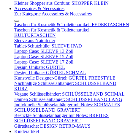
Kleiner Shopper aus Cordura: SHOPPER KLEIN
Accessoires & Necessaires
Zur Kategorie Accessoires & Necessaires
Taschen für Kosmetik & Toilettenartikel: FEDERTASCHEN
Taschen für Kosmetik & Toilettenartikel:
KULTURTASCHEN
Sleeve aus Naturleder
Tablet-Schutzhülle: SLEEVE IPAD
Laptop Case: SLEEVE 13 Zoll
Laptop Case: SLEEVE 15 Zoll
Laptop Case: SLEEVE 17 Zoll
Design Unikate: GÜRTEL
Design Unikate: GÜRTEL SCHMAL
Kunstvolle Designer-Gürtel: GÜRTEL FREESTYLE
Nachhaltige Schlüsselanhänger: SCHLÜSSELBAND
KURZ
Vegane Schlüsselbänder: SCHLÜSSELBAND SCHMAL
Damen Schlüsselanhänger: SCHLÜSSELBAND LANG
Individuelle Schlüsselanhänger mit Notes: SCHMALES
SCHLÜSSELBAND GRAVIERT
Bestickte Schlüsselanhänger mit Notes: BREITES
SCHLÜSSELBAND GRAVIERT
Gürteltasche: DESIGN RETRO-MAUS
Kinderartikel