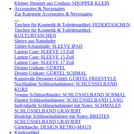
Kleiner Shopper aus Cordura: SHOPPER KLEIN
Accessoires & Necessaires
Zur Kategorie Accessoires & Necessaires
Taschen für Kosmetik & Toilettenartikel: FEDERTASCHEN
Taschen für Kosmetik & Toilettenartikel:
KULTURTASCHEN
Sleeve aus Naturleder
Tablet-Schutzhülle: SLEEVE IPAD
Laptop Case: SLEEVE 13 Zoll
Laptop Case: SLEEVE 15 Zoll
Laptop Case: SLEEVE 17 Zoll
Design Unikate: GÜRTEL
Design Unikate: GÜRTEL SCHMAL
Kunstvolle Designer-Gürtel: GÜRTEL FREESTYLE
Nachhaltige Schlüsselanhänger: SCHLÜSSELBAND
KURZ
Vegane Schlüsselbänder: SCHLÜSSELBAND SCHMAL
Damen Schlüsselanhänger: SCHLÜSSELBAND LANG
Individuelle Schlüsselanhänger mit Notes: SCHMALES
SCHLÜSSELBAND GRAVIERT
Bestickte Schlüsselanhänger mit Notes: BREITES
SCHLÜSSELBAND GRAVIERT
Gürteltasche: DESIGN RETRO-MAUS
Kinderartikel