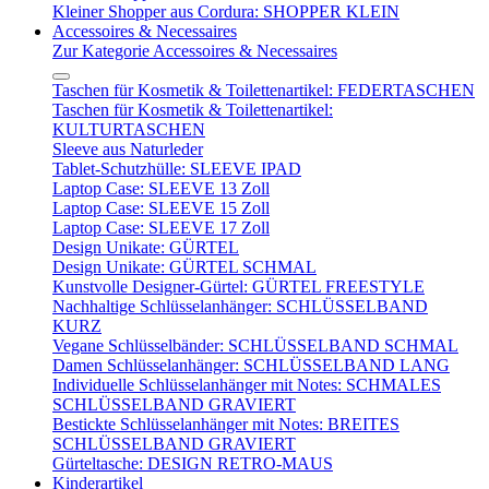
Kleiner Shopper aus Cordura: SHOPPER KLEIN
Accessoires & Necessaires
Zur Kategorie Accessoires & Necessaires
Taschen für Kosmetik & Toilettenartikel: FEDERTASCHEN
Taschen für Kosmetik & Toilettenartikel:
KULTURTASCHEN
Sleeve aus Naturleder
Tablet-Schutzhülle: SLEEVE IPAD
Laptop Case: SLEEVE 13 Zoll
Laptop Case: SLEEVE 15 Zoll
Laptop Case: SLEEVE 17 Zoll
Design Unikate: GÜRTEL
Design Unikate: GÜRTEL SCHMAL
Kunstvolle Designer-Gürtel: GÜRTEL FREESTYLE
Nachhaltige Schlüsselanhänger: SCHLÜSSELBAND
KURZ
Vegane Schlüsselbänder: SCHLÜSSELBAND SCHMAL
Damen Schlüsselanhänger: SCHLÜSSELBAND LANG
Individuelle Schlüsselanhänger mit Notes: SCHMALES
SCHLÜSSELBAND GRAVIERT
Bestickte Schlüsselanhänger mit Notes: BREITES
SCHLÜSSELBAND GRAVIERT
Gürteltasche: DESIGN RETRO-MAUS
Kinderartikel