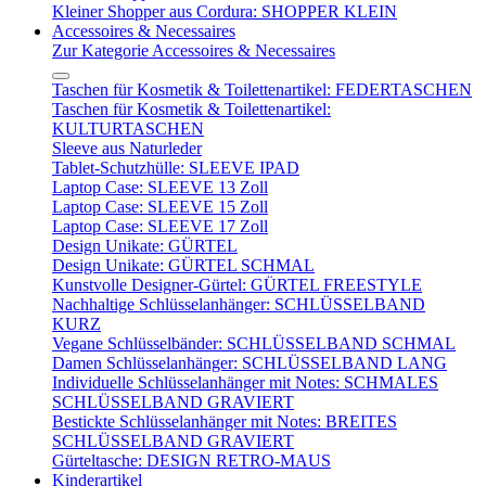
Kleiner Shopper aus Cordura: SHOPPER KLEIN
Accessoires & Necessaires
Zur Kategorie Accessoires & Necessaires
Taschen für Kosmetik & Toilettenartikel: FEDERTASCHEN
Taschen für Kosmetik & Toilettenartikel:
KULTURTASCHEN
Sleeve aus Naturleder
Tablet-Schutzhülle: SLEEVE IPAD
Laptop Case: SLEEVE 13 Zoll
Laptop Case: SLEEVE 15 Zoll
Laptop Case: SLEEVE 17 Zoll
Design Unikate: GÜRTEL
Design Unikate: GÜRTEL SCHMAL
Kunstvolle Designer-Gürtel: GÜRTEL FREESTYLE
Nachhaltige Schlüsselanhänger: SCHLÜSSELBAND
KURZ
Vegane Schlüsselbänder: SCHLÜSSELBAND SCHMAL
Damen Schlüsselanhänger: SCHLÜSSELBAND LANG
Individuelle Schlüsselanhänger mit Notes: SCHMALES
SCHLÜSSELBAND GRAVIERT
Bestickte Schlüsselanhänger mit Notes: BREITES
SCHLÜSSELBAND GRAVIERT
Gürteltasche: DESIGN RETRO-MAUS
Kinderartikel