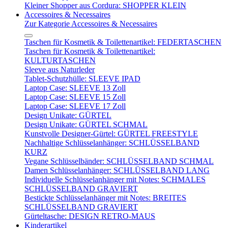
Kleiner Shopper aus Cordura: SHOPPER KLEIN
Accessoires & Necessaires
Zur Kategorie Accessoires & Necessaires
Taschen für Kosmetik & Toilettenartikel: FEDERTASCHEN
Taschen für Kosmetik & Toilettenartikel:
KULTURTASCHEN
Sleeve aus Naturleder
Tablet-Schutzhülle: SLEEVE IPAD
Laptop Case: SLEEVE 13 Zoll
Laptop Case: SLEEVE 15 Zoll
Laptop Case: SLEEVE 17 Zoll
Design Unikate: GÜRTEL
Design Unikate: GÜRTEL SCHMAL
Kunstvolle Designer-Gürtel: GÜRTEL FREESTYLE
Nachhaltige Schlüsselanhänger: SCHLÜSSELBAND
KURZ
Vegane Schlüsselbänder: SCHLÜSSELBAND SCHMAL
Damen Schlüsselanhänger: SCHLÜSSELBAND LANG
Individuelle Schlüsselanhänger mit Notes: SCHMALES
SCHLÜSSELBAND GRAVIERT
Bestickte Schlüsselanhänger mit Notes: BREITES
SCHLÜSSELBAND GRAVIERT
Gürteltasche: DESIGN RETRO-MAUS
Kinderartikel