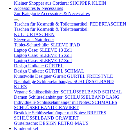
Kleiner Shopper aus Cordura: SHOPPER KLEIN
Accessoires & Necessaires
Zur Kategorie Accessoires & Necessaires
Taschen für Kosmetik & Toilettenartikel: FEDERTASCHEN
Taschen für Kosmetik & Toilettenartikel:
KULTURTASCHEN
Sleeve aus Naturleder
Tablet-Schutzhülle: SLEEVE IPAD
Laptop Case: SLEEVE 13 Zoll
Laptop Case: SLEEVE 15 Zoll
Laptop Case: SLEEVE 17 Zoll
Design Unikate: GÜRTEL
Design Unikate: GÜRTEL SCHMAL
Kunstvolle Designer-Gürtel: GÜRTEL FREESTYLE
Nachhaltige Schlüsselanhänger: SCHLÜSSELBAND
KURZ
Vegane Schlüsselbänder: SCHLÜSSELBAND SCHMAL
Damen Schlüsselanhänger: SCHLÜSSELBAND LANG
Individuelle Schlüsselanhänger mit Notes: SCHMALES
SCHLÜSSELBAND GRAVIERT
Bestickte Schlüsselanhänger mit Notes: BREITES
SCHLÜSSELBAND GRAVIERT
Gürteltasche: DESIGN RETRO-MAUS
Kinderartikel