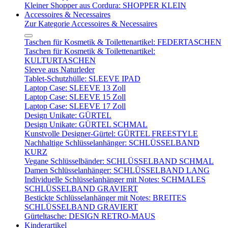
Kleiner Shopper aus Cordura: SHOPPER KLEIN
Accessoires & Necessaires
Zur Kategorie Accessoires & Necessaires
Taschen für Kosmetik & Toilettenartikel: FEDERTASCHEN
Taschen für Kosmetik & Toilettenartikel:
KULTURTASCHEN
Sleeve aus Naturleder
Tablet-Schutzhülle: SLEEVE IPAD
Laptop Case: SLEEVE 13 Zoll
Laptop Case: SLEEVE 15 Zoll
Laptop Case: SLEEVE 17 Zoll
Design Unikate: GÜRTEL
Design Unikate: GÜRTEL SCHMAL
Kunstvolle Designer-Gürtel: GÜRTEL FREESTYLE
Nachhaltige Schlüsselanhänger: SCHLÜSSELBAND
KURZ
Vegane Schlüsselbänder: SCHLÜSSELBAND SCHMAL
Damen Schlüsselanhänger: SCHLÜSSELBAND LANG
Individuelle Schlüsselanhänger mit Notes: SCHMALES
SCHLÜSSELBAND GRAVIERT
Bestickte Schlüsselanhänger mit Notes: BREITES
SCHLÜSSELBAND GRAVIERT
Gürteltasche: DESIGN RETRO-MAUS
Kinderartikel