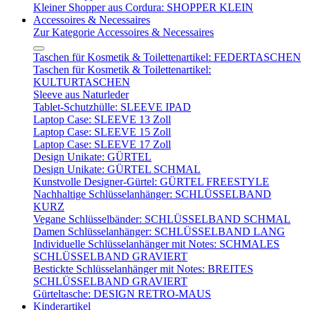
Kleiner Shopper aus Cordura: SHOPPER KLEIN
Accessoires & Necessaires
Zur Kategorie Accessoires & Necessaires
Taschen für Kosmetik & Toilettenartikel: FEDERTASCHEN
Taschen für Kosmetik & Toilettenartikel:
KULTURTASCHEN
Sleeve aus Naturleder
Tablet-Schutzhülle: SLEEVE IPAD
Laptop Case: SLEEVE 13 Zoll
Laptop Case: SLEEVE 15 Zoll
Laptop Case: SLEEVE 17 Zoll
Design Unikate: GÜRTEL
Design Unikate: GÜRTEL SCHMAL
Kunstvolle Designer-Gürtel: GÜRTEL FREESTYLE
Nachhaltige Schlüsselanhänger: SCHLÜSSELBAND
KURZ
Vegane Schlüsselbänder: SCHLÜSSELBAND SCHMAL
Damen Schlüsselanhänger: SCHLÜSSELBAND LANG
Individuelle Schlüsselanhänger mit Notes: SCHMALES
SCHLÜSSELBAND GRAVIERT
Bestickte Schlüsselanhänger mit Notes: BREITES
SCHLÜSSELBAND GRAVIERT
Gürteltasche: DESIGN RETRO-MAUS
Kinderartikel