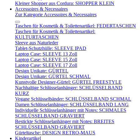
Kleiner Shopper aus Cordura: SHOPPER KLEIN
Accessoires & Necessaires
Zur Kategorie Accessoires & Necessaires
Taschen für Kosmetik & Toilettenartikel: FEDERTASCHEN
Taschen für Kosmetik & Toilettenartikel:
KULTURTASCHEN
Sleeve aus Naturleder
Tablet-Schutzhülle: SLEEVE IPAD
Laptop Case: SLEEVE 13 Zoll
Laptop Case: SLEEVE 15 Zoll
Laptop Case: SLEEVE 17 Zoll
Design Unikate: GÜRTEL
Design Unikate: GÜRTEL SCHMAL
Kunstvolle Designer-Gürtel: GÜRTEL FREESTYLE
Nachhaltige Schlüsselanhänger: SCHLÜSSELBAND
KURZ
Vegane Schlüsselbänder: SCHLÜSSELBAND SCHMAL
Damen Schlüsselanhänger: SCHLÜSSELBAND LANG
Individuelle Schlüsselanhänger mit Notes: SCHMALES
SCHLÜSSELBAND GRAVIERT
Bestickte Schlüsselanhänger mit Notes: BREITES
SCHLÜSSELBAND GRAVIERT
Gürteltasche: DESIGN RETRO-MAUS
Kinderartikel