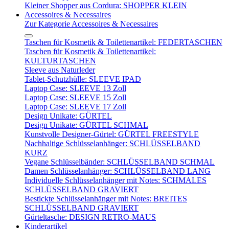
Kleiner Shopper aus Cordura: SHOPPER KLEIN
Accessoires & Necessaires
Zur Kategorie Accessoires & Necessaires
Taschen für Kosmetik & Toilettenartikel: FEDERTASCHEN
Taschen für Kosmetik & Toilettenartikel:
KULTURTASCHEN
Sleeve aus Naturleder
Tablet-Schutzhülle: SLEEVE IPAD
Laptop Case: SLEEVE 13 Zoll
Laptop Case: SLEEVE 15 Zoll
Laptop Case: SLEEVE 17 Zoll
Design Unikate: GÜRTEL
Design Unikate: GÜRTEL SCHMAL
Kunstvolle Designer-Gürtel: GÜRTEL FREESTYLE
Nachhaltige Schlüsselanhänger: SCHLÜSSELBAND
KURZ
Vegane Schlüsselbänder: SCHLÜSSELBAND SCHMAL
Damen Schlüsselanhänger: SCHLÜSSELBAND LANG
Individuelle Schlüsselanhänger mit Notes: SCHMALES
SCHLÜSSELBAND GRAVIERT
Bestickte Schlüsselanhänger mit Notes: BREITES
SCHLÜSSELBAND GRAVIERT
Gürteltasche: DESIGN RETRO-MAUS
Kinderartikel