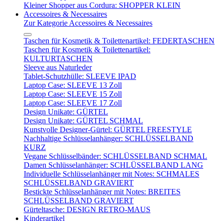
Kleiner Shopper aus Cordura: SHOPPER KLEIN
Accessoires & Necessaires
Zur Kategorie Accessoires & Necessaires
Taschen für Kosmetik & Toilettenartikel: FEDERTASCHEN
Taschen für Kosmetik & Toilettenartikel:
KULTURTASCHEN
Sleeve aus Naturleder
Tablet-Schutzhülle: SLEEVE IPAD
Laptop Case: SLEEVE 13 Zoll
Laptop Case: SLEEVE 15 Zoll
Laptop Case: SLEEVE 17 Zoll
Design Unikate: GÜRTEL
Design Unikate: GÜRTEL SCHMAL
Kunstvolle Designer-Gürtel: GÜRTEL FREESTYLE
Nachhaltige Schlüsselanhänger: SCHLÜSSELBAND
KURZ
Vegane Schlüsselbänder: SCHLÜSSELBAND SCHMAL
Damen Schlüsselanhänger: SCHLÜSSELBAND LANG
Individuelle Schlüsselanhänger mit Notes: SCHMALES
SCHLÜSSELBAND GRAVIERT
Bestickte Schlüsselanhänger mit Notes: BREITES
SCHLÜSSELBAND GRAVIERT
Gürteltasche: DESIGN RETRO-MAUS
Kinderartikel