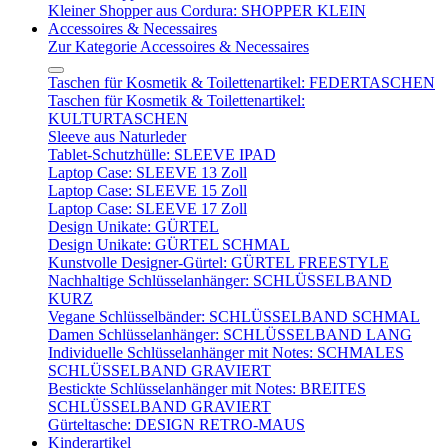
Kleiner Shopper aus Cordura: SHOPPER KLEIN
Accessoires & Necessaires
Zur Kategorie Accessoires & Necessaires
Taschen für Kosmetik & Toilettenartikel: FEDERTASCHEN
Taschen für Kosmetik & Toilettenartikel:
KULTURTASCHEN
Sleeve aus Naturleder
Tablet-Schutzhülle: SLEEVE IPAD
Laptop Case: SLEEVE 13 Zoll
Laptop Case: SLEEVE 15 Zoll
Laptop Case: SLEEVE 17 Zoll
Design Unikate: GÜRTEL
Design Unikate: GÜRTEL SCHMAL
Kunstvolle Designer-Gürtel: GÜRTEL FREESTYLE
Nachhaltige Schlüsselanhänger: SCHLÜSSELBAND
KURZ
Vegane Schlüsselbänder: SCHLÜSSELBAND SCHMAL
Damen Schlüsselanhänger: SCHLÜSSELBAND LANG
Individuelle Schlüsselanhänger mit Notes: SCHMALES
SCHLÜSSELBAND GRAVIERT
Bestickte Schlüsselanhänger mit Notes: BREITES
SCHLÜSSELBAND GRAVIERT
Gürteltasche: DESIGN RETRO-MAUS
Kinderartikel