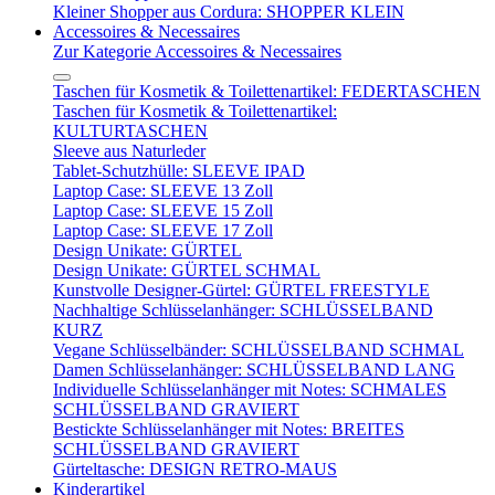
Kleiner Shopper aus Cordura: SHOPPER KLEIN
Accessoires & Necessaires
Zur Kategorie Accessoires & Necessaires
Taschen für Kosmetik & Toilettenartikel: FEDERTASCHEN
Taschen für Kosmetik & Toilettenartikel:
KULTURTASCHEN
Sleeve aus Naturleder
Tablet-Schutzhülle: SLEEVE IPAD
Laptop Case: SLEEVE 13 Zoll
Laptop Case: SLEEVE 15 Zoll
Laptop Case: SLEEVE 17 Zoll
Design Unikate: GÜRTEL
Design Unikate: GÜRTEL SCHMAL
Kunstvolle Designer-Gürtel: GÜRTEL FREESTYLE
Nachhaltige Schlüsselanhänger: SCHLÜSSELBAND
KURZ
Vegane Schlüsselbänder: SCHLÜSSELBAND SCHMAL
Damen Schlüsselanhänger: SCHLÜSSELBAND LANG
Individuelle Schlüsselanhänger mit Notes: SCHMALES
SCHLÜSSELBAND GRAVIERT
Bestickte Schlüsselanhänger mit Notes: BREITES
SCHLÜSSELBAND GRAVIERT
Gürteltasche: DESIGN RETRO-MAUS
Kinderartikel