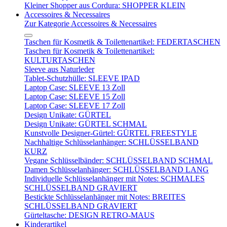
Kleiner Shopper aus Cordura: SHOPPER KLEIN
Accessoires & Necessaires
Zur Kategorie Accessoires & Necessaires
Taschen für Kosmetik & Toilettenartikel: FEDERTASCHEN
Taschen für Kosmetik & Toilettenartikel:
KULTURTASCHEN
Sleeve aus Naturleder
Tablet-Schutzhülle: SLEEVE IPAD
Laptop Case: SLEEVE 13 Zoll
Laptop Case: SLEEVE 15 Zoll
Laptop Case: SLEEVE 17 Zoll
Design Unikate: GÜRTEL
Design Unikate: GÜRTEL SCHMAL
Kunstvolle Designer-Gürtel: GÜRTEL FREESTYLE
Nachhaltige Schlüsselanhänger: SCHLÜSSELBAND
KURZ
Vegane Schlüsselbänder: SCHLÜSSELBAND SCHMAL
Damen Schlüsselanhänger: SCHLÜSSELBAND LANG
Individuelle Schlüsselanhänger mit Notes: SCHMALES
SCHLÜSSELBAND GRAVIERT
Bestickte Schlüsselanhänger mit Notes: BREITES
SCHLÜSSELBAND GRAVIERT
Gürteltasche: DESIGN RETRO-MAUS
Kinderartikel