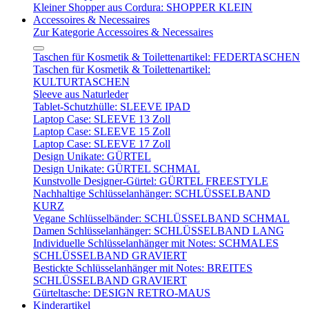
Kleiner Shopper aus Cordura: SHOPPER KLEIN
Accessoires & Necessaires
Zur Kategorie Accessoires & Necessaires
Taschen für Kosmetik & Toilettenartikel: FEDERTASCHEN
Taschen für Kosmetik & Toilettenartikel:
KULTURTASCHEN
Sleeve aus Naturleder
Tablet-Schutzhülle: SLEEVE IPAD
Laptop Case: SLEEVE 13 Zoll
Laptop Case: SLEEVE 15 Zoll
Laptop Case: SLEEVE 17 Zoll
Design Unikate: GÜRTEL
Design Unikate: GÜRTEL SCHMAL
Kunstvolle Designer-Gürtel: GÜRTEL FREESTYLE
Nachhaltige Schlüsselanhänger: SCHLÜSSELBAND
KURZ
Vegane Schlüsselbänder: SCHLÜSSELBAND SCHMAL
Damen Schlüsselanhänger: SCHLÜSSELBAND LANG
Individuelle Schlüsselanhänger mit Notes: SCHMALES
SCHLÜSSELBAND GRAVIERT
Bestickte Schlüsselanhänger mit Notes: BREITES
SCHLÜSSELBAND GRAVIERT
Gürteltasche: DESIGN RETRO-MAUS
Kinderartikel