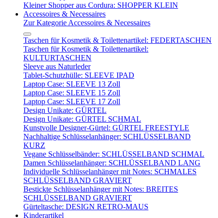
Kleiner Shopper aus Cordura: SHOPPER KLEIN
Accessoires & Necessaires
Zur Kategorie Accessoires & Necessaires
Taschen für Kosmetik & Toilettenartikel: FEDERTASCHEN
Taschen für Kosmetik & Toilettenartikel:
KULTURTASCHEN
Sleeve aus Naturleder
Tablet-Schutzhülle: SLEEVE IPAD
Laptop Case: SLEEVE 13 Zoll
Laptop Case: SLEEVE 15 Zoll
Laptop Case: SLEEVE 17 Zoll
Design Unikate: GÜRTEL
Design Unikate: GÜRTEL SCHMAL
Kunstvolle Designer-Gürtel: GÜRTEL FREESTYLE
Nachhaltige Schlüsselanhänger: SCHLÜSSELBAND
KURZ
Vegane Schlüsselbänder: SCHLÜSSELBAND SCHMAL
Damen Schlüsselanhänger: SCHLÜSSELBAND LANG
Individuelle Schlüsselanhänger mit Notes: SCHMALES
SCHLÜSSELBAND GRAVIERT
Bestickte Schlüsselanhänger mit Notes: BREITES
SCHLÜSSELBAND GRAVIERT
Gürteltasche: DESIGN RETRO-MAUS
Kinderartikel