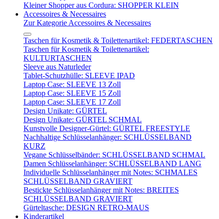
Kleiner Shopper aus Cordura: SHOPPER KLEIN
Accessoires & Necessaires
Zur Kategorie Accessoires & Necessaires
Taschen für Kosmetik & Toilettenartikel: FEDERTASCHEN
Taschen für Kosmetik & Toilettenartikel:
KULTURTASCHEN
Sleeve aus Naturleder
Tablet-Schutzhülle: SLEEVE IPAD
Laptop Case: SLEEVE 13 Zoll
Laptop Case: SLEEVE 15 Zoll
Laptop Case: SLEEVE 17 Zoll
Design Unikate: GÜRTEL
Design Unikate: GÜRTEL SCHMAL
Kunstvolle Designer-Gürtel: GÜRTEL FREESTYLE
Nachhaltige Schlüsselanhänger: SCHLÜSSELBAND
KURZ
Vegane Schlüsselbänder: SCHLÜSSELBAND SCHMAL
Damen Schlüsselanhänger: SCHLÜSSELBAND LANG
Individuelle Schlüsselanhänger mit Notes: SCHMALES
SCHLÜSSELBAND GRAVIERT
Bestickte Schlüsselanhänger mit Notes: BREITES
SCHLÜSSELBAND GRAVIERT
Gürteltasche: DESIGN RETRO-MAUS
Kinderartikel