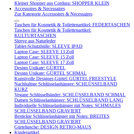
Kleiner Shopper aus Cordura: SHOPPER KLEIN
Accessoires & Necessaires
Zur Kategorie Accessoires & Necessaires
Taschen für Kosmetik & Toilettenartikel: FEDERTASCHEN
Taschen für Kosmetik & Toilettenartikel:
KULTURTASCHEN
Sleeve aus Naturleder
Tablet-Schutzhülle: SLEEVE IPAD
Laptop Case: SLEEVE 13 Zoll
Laptop Case: SLEEVE 15 Zoll
Laptop Case: SLEEVE 17 Zoll
Design Unikate: GÜRTEL
Design Unikate: GÜRTEL SCHMAL
Kunstvolle Designer-Gürtel: GÜRTEL FREESTYLE
Nachhaltige Schlüsselanhänger: SCHLÜSSELBAND
KURZ
Vegane Schlüsselbänder: SCHLÜSSELBAND SCHMAL
Damen Schlüsselanhänger: SCHLÜSSELBAND LANG
Individuelle Schlüsselanhänger mit Notes: SCHMALES
SCHLÜSSELBAND GRAVIERT
Bestickte Schlüsselanhänger mit Notes: BREITES
SCHLÜSSELBAND GRAVIERT
Gürteltasche: DESIGN RETRO-MAUS
Kinderartikel