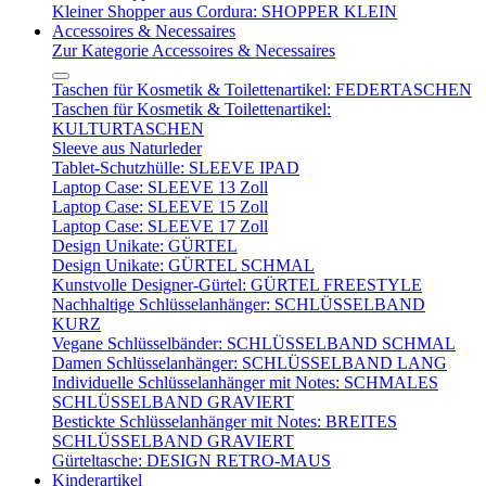
Kleiner Shopper aus Cordura: SHOPPER KLEIN
Accessoires & Necessaires
Zur Kategorie Accessoires & Necessaires
Taschen für Kosmetik & Toilettenartikel: FEDERTASCHEN
Taschen für Kosmetik & Toilettenartikel:
KULTURTASCHEN
Sleeve aus Naturleder
Tablet-Schutzhülle: SLEEVE IPAD
Laptop Case: SLEEVE 13 Zoll
Laptop Case: SLEEVE 15 Zoll
Laptop Case: SLEEVE 17 Zoll
Design Unikate: GÜRTEL
Design Unikate: GÜRTEL SCHMAL
Kunstvolle Designer-Gürtel: GÜRTEL FREESTYLE
Nachhaltige Schlüsselanhänger: SCHLÜSSELBAND
KURZ
Vegane Schlüsselbänder: SCHLÜSSELBAND SCHMAL
Damen Schlüsselanhänger: SCHLÜSSELBAND LANG
Individuelle Schlüsselanhänger mit Notes: SCHMALES
SCHLÜSSELBAND GRAVIERT
Bestickte Schlüsselanhänger mit Notes: BREITES
SCHLÜSSELBAND GRAVIERT
Gürteltasche: DESIGN RETRO-MAUS
Kinderartikel