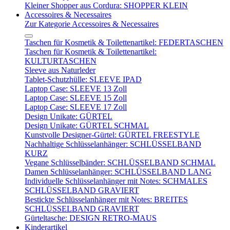
Kleiner Shopper aus Cordura: SHOPPER KLEIN
Accessoires & Necessaires
Zur Kategorie Accessoires & Necessaires
Taschen für Kosmetik & Toilettenartikel: FEDERTASCHEN
Taschen für Kosmetik & Toilettenartikel:
KULTURTASCHEN
Sleeve aus Naturleder
Tablet-Schutzhülle: SLEEVE IPAD
Laptop Case: SLEEVE 13 Zoll
Laptop Case: SLEEVE 15 Zoll
Laptop Case: SLEEVE 17 Zoll
Design Unikate: GÜRTEL
Design Unikate: GÜRTEL SCHMAL
Kunstvolle Designer-Gürtel: GÜRTEL FREESTYLE
Nachhaltige Schlüsselanhänger: SCHLÜSSELBAND
KURZ
Vegane Schlüsselbänder: SCHLÜSSELBAND SCHMAL
Damen Schlüsselanhänger: SCHLÜSSELBAND LANG
Individuelle Schlüsselanhänger mit Notes: SCHMALES
SCHLÜSSELBAND GRAVIERT
Bestickte Schlüsselanhänger mit Notes: BREITES
SCHLÜSSELBAND GRAVIERT
Gürteltasche: DESIGN RETRO-MAUS
Kinderartikel