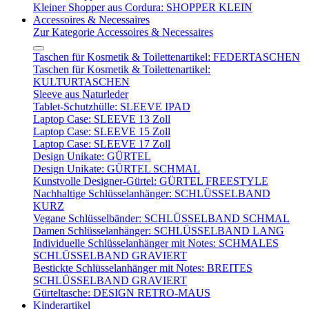
Kleiner Shopper aus Cordura: SHOPPER KLEIN
Accessoires & Necessaires
Zur Kategorie Accessoires & Necessaires
Taschen für Kosmetik & Toilettenartikel: FEDERTASCHEN
Taschen für Kosmetik & Toilettenartikel:
KULTURTASCHEN
Sleeve aus Naturleder
Tablet-Schutzhülle: SLEEVE IPAD
Laptop Case: SLEEVE 13 Zoll
Laptop Case: SLEEVE 15 Zoll
Laptop Case: SLEEVE 17 Zoll
Design Unikate: GÜRTEL
Design Unikate: GÜRTEL SCHMAL
Kunstvolle Designer-Gürtel: GÜRTEL FREESTYLE
Nachhaltige Schlüsselanhänger: SCHLÜSSELBAND
KURZ
Vegane Schlüsselbänder: SCHLÜSSELBAND SCHMAL
Damen Schlüsselanhänger: SCHLÜSSELBAND LANG
Individuelle Schlüsselanhänger mit Notes: SCHMALES
SCHLÜSSELBAND GRAVIERT
Bestickte Schlüsselanhänger mit Notes: BREITES
SCHLÜSSELBAND GRAVIERT
Gürteltasche: DESIGN RETRO-MAUS
Kinderartikel