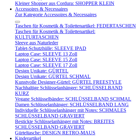
Kleiner Shopper aus Cordura: SHOPPER KLEIN
Accessoires & Necessaires
Zur Kategorie Accessoires & Necessaires
Taschen für Kosmetik & Toilettenartikel: FEDERTASCHEN
Taschen für Kosmetik & Toilettenartikel:
KULTURTASCHEN
Sleeve aus Naturleder
Tablet-Schutzhülle: SLEEVE IPAD
Laptop Case: SLEEVE 13 Zoll
Laptop Case: SLEEVE 15 Zoll
Laptop Case: SLEEVE 17 Zoll
Design Unikate: GÜRTEL
Design Unikate: GÜRTEL SCHMAL
Kunstvolle Designer-Gürtel: GÜRTEL FREESTYLE
Nachhaltige Schlüsselanhänger: SCHLÜSSELBAND
KURZ
Vegane Schlüsselbänder: SCHLÜSSELBAND SCHMAL
Damen Schlüsselanhänger: SCHLÜSSELBAND LANG
Individuelle Schlüsselanhänger mit Notes: SCHMALES
SCHLÜSSELBAND GRAVIERT
Bestickte Schlüsselanhänger mit Notes: BREITES
SCHLÜSSELBAND GRAVIERT
Gürteltasche: DESIGN RETRO-MAUS
Kinderartikel