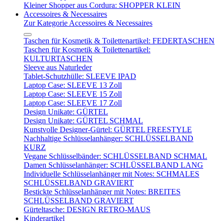
Kleiner Shopper aus Cordura: SHOPPER KLEIN
Accessoires & Necessaires
Zur Kategorie Accessoires & Necessaires
Taschen für Kosmetik & Toilettenartikel: FEDERTASCHEN
Taschen für Kosmetik & Toilettenartikel:
KULTURTASCHEN
Sleeve aus Naturleder
Tablet-Schutzhülle: SLEEVE IPAD
Laptop Case: SLEEVE 13 Zoll
Laptop Case: SLEEVE 15 Zoll
Laptop Case: SLEEVE 17 Zoll
Design Unikate: GÜRTEL
Design Unikate: GÜRTEL SCHMAL
Kunstvolle Designer-Gürtel: GÜRTEL FREESTYLE
Nachhaltige Schlüsselanhänger: SCHLÜSSELBAND
KURZ
Vegane Schlüsselbänder: SCHLÜSSELBAND SCHMAL
Damen Schlüsselanhänger: SCHLÜSSELBAND LANG
Individuelle Schlüsselanhänger mit Notes: SCHMALES
SCHLÜSSELBAND GRAVIERT
Bestickte Schlüsselanhänger mit Notes: BREITES
SCHLÜSSELBAND GRAVIERT
Gürteltasche: DESIGN RETRO-MAUS
Kinderartikel