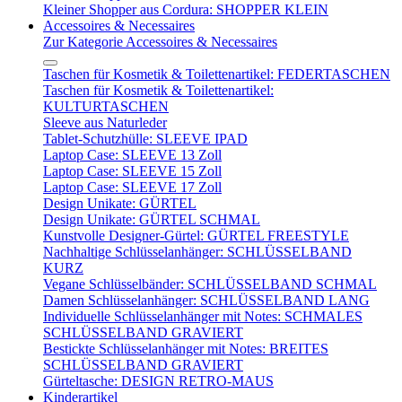
Kleiner Shopper aus Cordura: SHOPPER KLEIN
Accessoires & Necessaires
Zur Kategorie Accessoires & Necessaires
Taschen für Kosmetik & Toilettenartikel: FEDERTASCHEN
Taschen für Kosmetik & Toilettenartikel:
KULTURTASCHEN
Sleeve aus Naturleder
Tablet-Schutzhülle: SLEEVE IPAD
Laptop Case: SLEEVE 13 Zoll
Laptop Case: SLEEVE 15 Zoll
Laptop Case: SLEEVE 17 Zoll
Design Unikate: GÜRTEL
Design Unikate: GÜRTEL SCHMAL
Kunstvolle Designer-Gürtel: GÜRTEL FREESTYLE
Nachhaltige Schlüsselanhänger: SCHLÜSSELBAND
KURZ
Vegane Schlüsselbänder: SCHLÜSSELBAND SCHMAL
Damen Schlüsselanhänger: SCHLÜSSELBAND LANG
Individuelle Schlüsselanhänger mit Notes: SCHMALES
SCHLÜSSELBAND GRAVIERT
Bestickte Schlüsselanhänger mit Notes: BREITES
SCHLÜSSELBAND GRAVIERT
Gürteltasche: DESIGN RETRO-MAUS
Kinderartikel