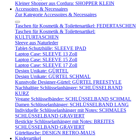
Kleiner Shopper aus Cordura: SHOPPER KLEIN
Accessoires & Necessaires
Zur Kategorie Accessoires & Necessaires
Taschen für Kosmetik & Toilettenartikel: FEDERTASCHEN
Taschen für Kosmetik & Toilettenartikel:
KULTURTASCHEN
Sleeve aus Naturleder
Tablet-Schutzhülle: SLEEVE IPAD
Laptop Case: SLEEVE 13 Zoll
Laptop Case: SLEEVE 15 Zoll
Laptop Case: SLEEVE 17 Zoll
Design Unikate: GÜRTEL
Design Unikate: GÜRTEL SCHMAL
Kunstvolle Designer-Gürtel: GÜRTEL FREESTYLE
Nachhaltige Schlüsselanhänger: SCHLÜSSELBAND
KURZ
Vegane Schlüsselbänder: SCHLÜSSELBAND SCHMAL
Damen Schlüsselanhänger: SCHLÜSSELBAND LANG
Individuelle Schlüsselanhänger mit Notes: SCHMALES
SCHLÜSSELBAND GRAVIERT
Bestickte Schlüsselanhänger mit Notes: BREITES
SCHLÜSSELBAND GRAVIERT
Gürteltasche: DESIGN RETRO-MAUS
Kinderartikel