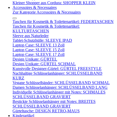
Kleiner Shopper aus Cordura: SHOPPER KLEIN
Accessoires & Necessaires
Zur Kategorie Accessoires & Necessaires
Taschen für Kosmetik & Toilettenartikel: FEDERTASCHEN
Taschen für Kosmetik & Toilettenartikel:
KULTURTASCHEN
Sleeve aus Naturleder
Tablet-Schutzhülle: SLEEVE IPAD
Laptop Case: SLEEVE 13 Zoll
Laptop Case: SLEEVE 15 Zoll
Laptop Case: SLEEVE 17 Zoll
Design Unikate: GÜRTEL
Design Unikate: GÜRTEL SCHMAL
Kunstvolle Designer-Gürtel: GÜRTEL FREESTYLE
Nachhaltige Schlüsselanhänger: SCHLÜSSELBAND
KURZ
Vegane Schlüsselbänder: SCHLÜSSELBAND SCHMAL
Damen Schlüsselanhänger: SCHLÜSSELBAND LANG
Individuelle Schlüsselanhänger mit Notes: SCHMALES
SCHLÜSSELBAND GRAVIERT
Bestickte Schlüsselanhänger mit Notes: BREITES
SCHLÜSSELBAND GRAVIERT
Gürteltasche: DESIGN RETRO-MAUS
Kinderartikel