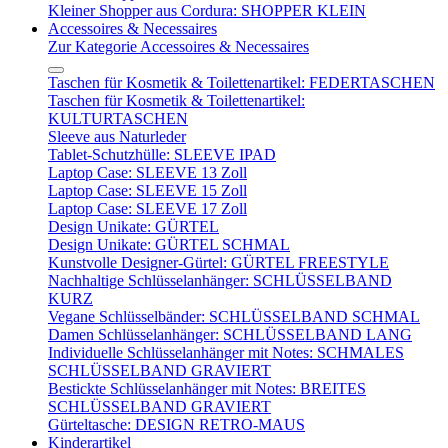
Kleiner Shopper aus Cordura: SHOPPER KLEIN
Accessoires & Necessaires
Zur Kategorie Accessoires & Necessaires
Taschen für Kosmetik & Toilettenartikel: FEDERTASCHEN
Taschen für Kosmetik & Toilettenartikel:
KULTURTASCHEN
Sleeve aus Naturleder
Tablet-Schutzhülle: SLEEVE IPAD
Laptop Case: SLEEVE 13 Zoll
Laptop Case: SLEEVE 15 Zoll
Laptop Case: SLEEVE 17 Zoll
Design Unikate: GÜRTEL
Design Unikate: GÜRTEL SCHMAL
Kunstvolle Designer-Gürtel: GÜRTEL FREESTYLE
Nachhaltige Schlüsselanhänger: SCHLÜSSELBAND
KURZ
Vegane Schlüsselbänder: SCHLÜSSELBAND SCHMAL
Damen Schlüsselanhänger: SCHLÜSSELBAND LANG
Individuelle Schlüsselanhänger mit Notes: SCHMALES
SCHLÜSSELBAND GRAVIERT
Bestickte Schlüsselanhänger mit Notes: BREITES
SCHLÜSSELBAND GRAVIERT
Gürteltasche: DESIGN RETRO-MAUS
Kinderartikel